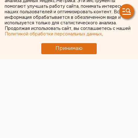
анализа данных Яндекс.Метрика. Эти инструменты
Екатеринбургские
помогают улучшать работу сайта, понимать интересы
депутаты просят
наших пользователей и оптимизировать контент. Вся
информация обрабатывается в обезличенном виде и
губернатора повлиять на
используется только для статистического анализа.
Продолжая использовать сайт, вы соглашаетесь с нашей
Минфин и не урезать
Политикой обработки персональных данных
.
программу замены лифтов
Принимаю