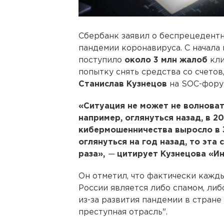
Сбербанк заявил о беспрецедент
пандемии коронавируса. С начала
поступило
около 3 млн жалоб
кли
попытку снять средства со счето
Станислав Кузнецов
на SOC-фору
«Ситуация не может не волновать
например, оглянуться назад, в 20
кибермошенничества выросло в 3
оглянуться на год назад, то эта
раза»,
—
цитирует Кузнецова «И
Он отметил, что фактически кажды
России является либо спамом, либ
из-за развития пандемии в стране
преступная отрасль".