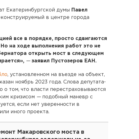
ат Екатеринбургской думы
Павел
конструируемый в центре города
ией все в порядке, просто сдвигаются
 Но на ходе выполнения работ это не
убернатора открыть мост в следующем
ирается»,
—
заявил Пустозеров ЕАН.
бло
, установленном на въезде на объект,
азан ноябрь 2023 года. Слова депутата-
 о том, что власти перестраховываются
ским кризисом
—
подобный маневр с
уется, если нет уверенности в
или иного проекта.
емонт Макаровского моста в