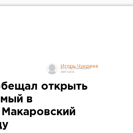
Игорь Чукреев
обещал открыть
мый в
 Макаровский
ду