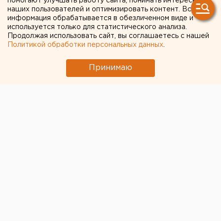
помогают улучшать работу сайта, понимать интересы
убийстве 32 пенсионерок в
наших пользователей и оптимизировать контент. Вся
Поволжье и на Урале
информация обрабатывается в обезличенном виде и
используется только для статистического анализа.
(ВИДЕО)
Продолжая использовать сайт, вы соглашаетесь с нашей
Политикой обработки персональных данных
.
Принимаю