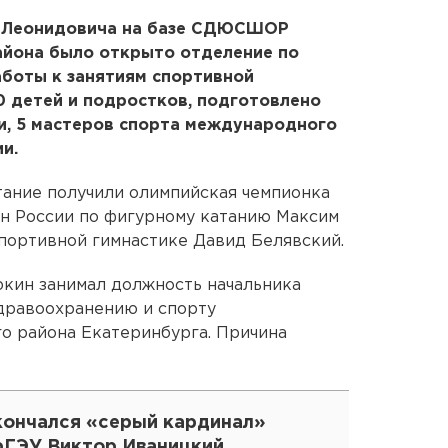
 Леонидовича на базе СДЮСШОР
йона было открыто отделение по
аботы к занятиям спортивной
0 детей и подростков, подготовлено
и, 5 мастеров спорта международного
и.
тание получили олимпийская чемпионка
он России по фигурному катанию Максим
спортивной гимнастике Давид Белявский.
кин занимал должность начальника
здравоохранению и спорту
 района Екатеринбурга. Причина
кончался «серый кардинал»
рГЭУ Виктор Иваницкий