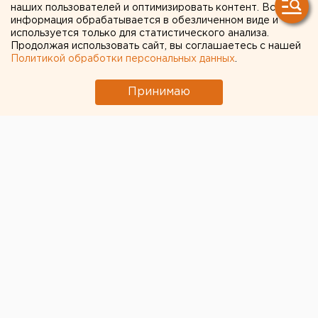
адвокат поддержал
наших пользователей и оптимизировать контент. Вся
решение о смягчении
информация обрабатывается в обезличенном виде и
используется только для статистического анализа.
наказания фотографу
Продолжая использовать сайт, вы соглашаетесь с нашей
Политикой обработки персональных данных
.
Лошагину
Принимаю