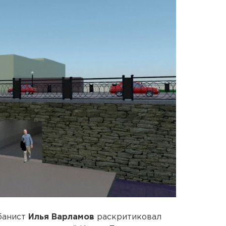
банист
Илья Варламов
раскритиковал