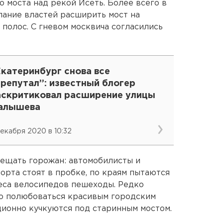
 моста над рекой Исеть. Более всего в
ание властей расширить мост на
полос. С гневом москвича согласились
Екатеринбург снова все
репутал”: известный блогер
аскритиковал расширение улицы
алышева
декабря 2020 в 10:32
мещать горожан: автомобилисты и
рта стоят в пробке, по краям пытаются
леса велосипедов пешеходы. Редко
но полюбоваться красивым городским
ционно кучкуются под старинным мостом.