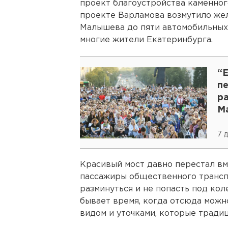
проект благоустройства каменного
проекте Варламова возмутило жел
Малышева до пяти автомобильных 
многие жители Екатеринбурга.
“
пе
р
М
7 
Красивый мост давно перестал в
пассажиры общественного транспо
разминуться и не попасть под ко
бывает время, когда отсюда мож
видом и уточками, которые тради