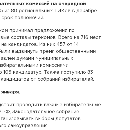
рательных комиссий на очередной
 75 из 80 региональных ТИКов в декабре
 срок полномочий.
рком принимал предложения по
вые составы теркомов. Всего на 716 мест
на кандидатов. Из них 457 от 14
к были выдвинуты тремя общественными
тавлен думами муниципальных
избирательными комиссиями
 105 кандидатур. Также поступило 83
кандидатов от собраний избирателей.
 января.
едстоит проводить важные избирательные
у РФ, Законодательное собрание
рганизовывать выборы депутатов
го самоуправления.