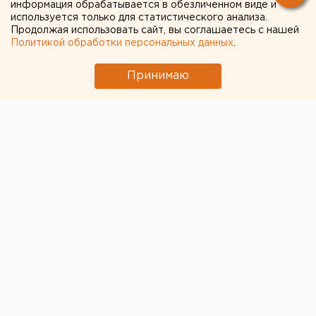
информация обрабатывается в обезличенном виде и
выделенки»
используется только для статистического анализа.
Продолжая использовать сайт, вы соглашаетесь с нашей
Политикой обработки персональных данных
.
Принимаю
Известный московский блогер-урбанист
Илья
Варламов
раскритиковал проект благоустройства
каменного моста над рекой Исеть. Более всего в