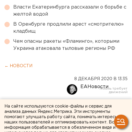
Власти Екатеринбурга рассказали о борьбе с
желтой водой
В Оренбурге продлили арест «смотрителю»
кладбищ
Чем опасны ракеты «Фламинго», которыми
Украина атаковала тыловые регионы РФ
← НОВОСТИ
8 ДЕКАБРЯ 2020 В 13:35
ЕАНовости
Второй отель Hyatt в
На сайте используются cookie-файлы и сервис для
анализа данных Яндекс.Метрика. Эти инструменты
Екатеринбурге готовят к
помогают улучшать работу сайта, понимать интересы
наших пользователей и оптимизировать контент. Вся
вводу в эксплуатацию
информация обрабатывается в обезличенном виде и