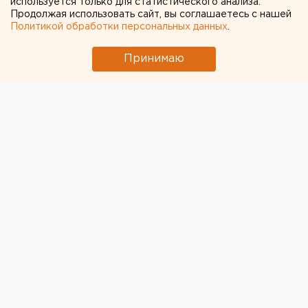
используется только для статистического анализа.
Продолжая использовать сайт, вы соглашаетесь с нашей
Политикой обработки персональных данных
.
Принимаю
Компания
Hyatt Hotels Corporation
опровергла
ранее распространенную свердловскими СМИ
информацию об отказе в приеме в эксплуатацию
второго отеля бренда в Екатеринбурге.