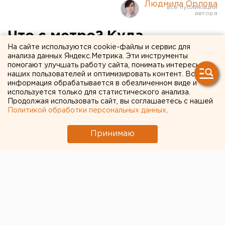
Людмила Орлова
Что с метро? Куда
На сайте используются cookie-файлы и сервис для
маршрутки? Сколько денег
анализа данных Яндекс.Метрика. Эти инструменты
помогают улучшать работу сайта, понимать интересы
нужно? Отвечаем на
наших пользователей и оптимизировать контент. Вся
основные вопросы о новой
информация обрабатывается в обезличенном виде и
используется только для статистического анализа.
схеме маршрутной сети
Продолжая использовать сайт, вы соглашаетесь с нашей
Политикой обработки персональных данных
.
Челябинской агломерации
Принимаю