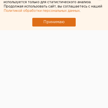
используется только для статистического анализа.
Продолжая использовать сайт, вы соглашаетесь с нашей
Политикой обработки персональных данных
.
Принимаю
Первый губернатор Курганской области
Анатолий
Соболев
накануне, 10 декабря, отметил
80-летие.
Он возглавлял регион
в 1995-1996 годах.
До этого
занимал должности первого заместителя
председателя Курганского облисполкома и первого