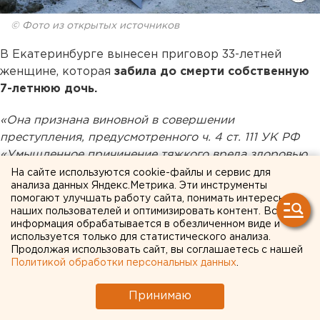
© Фото из открытых источников
В Екатеринбурге вынесен приговор 33-летней
женщине, которая
забила до смерти собственную
7-летнюю дочь.
«Она признана виновной в совершении
преступления, предусмотренного ч. 4 ст. 111 УК РФ
«Умышленное причинение тяжкого вреда здоровью,
повлекшее по неосторожности смерть
На сайте используются cookie-файлы и сервис для
анализа данных Яндекс.Метрика. Эти инструменты
потерпевшего». Женщина приговорена к 7 годам
помогают улучшать работу сайта, понимать интересы
заключения в колонии общего режима», — сообщил
наших пользователей и оптимизировать контент. Вся
ЕАН Максим Чалков, помощник руководителя СКР по
информация обрабатывается в обезличенном виде и
используется только для статистического анализа.
Свердловской области.
Продолжая использовать сайт, вы соглашаетесь с нашей
Политикой обработки персональных данных
.
Установлено, что днем 30 апреля 2020 года в
квартире дома на улице Кировградской в
Принимаю
Екатеринбурге женщина начала избивать руками и