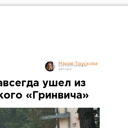
Мария Трускова
авсегда ушел из
кого «Гринвича»