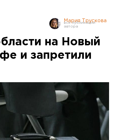
Мария Трускова
области на Новый
афе и запретили