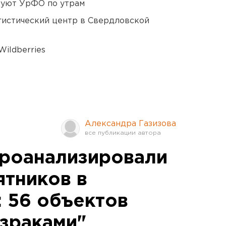
куют УрФО по утрам
гистический центр в Свердловской
ildberries
Александра Газизова
роанализировали
ятников в
: 56 объектов
израками"