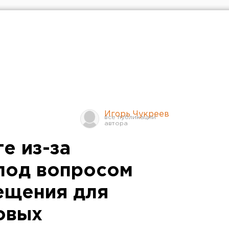
Игорь Чукреев
е из-за
под вопросом
ещения для
овых