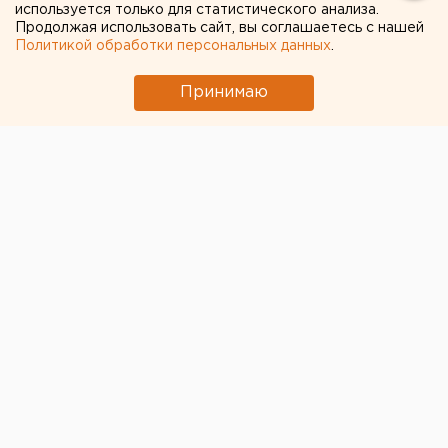
используется только для статистического анализа.
Продолжая использовать сайт, вы соглашаетесь с нашей
Политикой обработки персональных данных
.
Принимаю
© Vk.com Александр Комиссаров
Жители Металлургического района Челябинска
возмущаются тем, что во двор дома по улице
Сталеваров, 80 привозят строительный мусор. В
районной администрации изо всех сил пытаются
убедить, что это не их зона ответственности, а