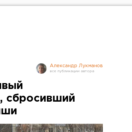
Александр Лукманов
ивый
, сбросивший
ыши