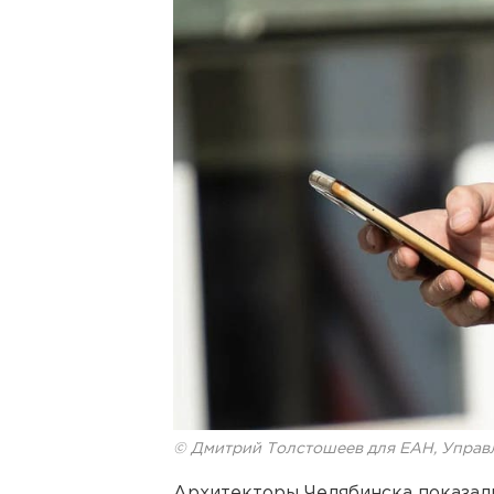
© Дмитрий Толстошеев для ЕАН, Управ
Архитекторы Челябинска показали