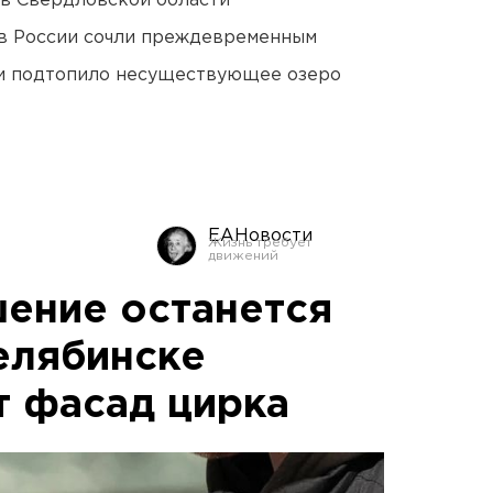
 в Свердловской области
в России сочли преждевременным
ти подтопило несуществующее озеро
ЕАНовости
ение останется
елябинске
 фасад цирка