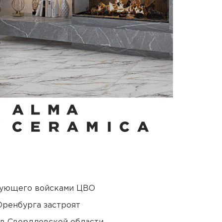
дующего войсками ЦВО
Оренбурга застроят