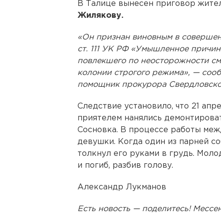
В Талице вынесен приговор жит
Жилякову.
«Он признан виновным в совершен
ст. 111 УК РФ «Умышленное причин
повлекшего по неосторожности сме
колонии строгого режима», — соо
помощник прокурора Свердловско
Следствие установило, что 21 апр
приятелем нанялись демонтирова
Сосновка. В процессе работы меж
девушки. Когда один из парней с
толкнул его руками в грудь. Моло
и погиб, разбив голову.
Александр Лукманов
Есть новость — поделитесь! Месс