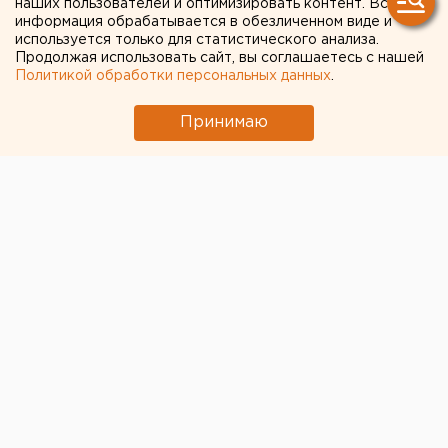
наших пользователей и оптимизировать контент. Вся
информация обрабатывается в обезличенном виде и
используется только для статистического анализа.
Продолжая использовать сайт, вы соглашаетесь с нашей
Политикой обработки персональных данных
.
Принимаю
© Людмила Орлова для ЕАН
В Челябинске сегодня открыт ледовый городок на
площади Революции. Его тематика – космос.
Построены горки, скульптуры, есть карусели. На
открытие пришла глава города Наталья Котова.