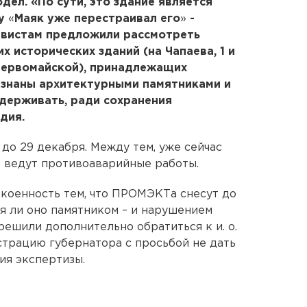
одел. «По сути, это здание является
ку
«
Маяк уже перестраивал его
»
-
тивистам предложили рассмотреть
х исторических зданий (на Чапаева, 1 и
 Первомайской), принадлежащих
изнаны архитектурными памятниками и
держивать, ради сохранения
дия.
до 29 декабря. Между тем, уже сейчас
е ведут противоаварийные работы.
коенность тем, что ПРОМЭКТа снесут до
ся ли оно памятником – и нарушением
 решили дополнительно обратиться к и. о.
трацию губернатора с просьбой не дать
ия экспертизы.