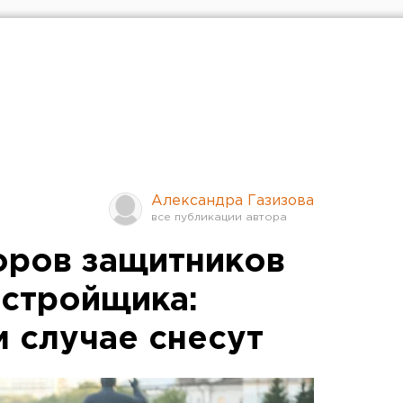
Александра Газизова
оров защитников
стройщика:
м случае снесут