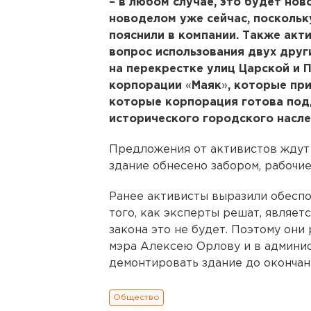
– в любом случае, это будет нов
новоделом уже сейчас, посколь
пояснили в компании. Также ак
вопрос использования двух други
на перекрестке улиц Царской и
корпорации
«
Маяк
»
, которые пр
которые корпорация готова под
исторического городского насле
Предложения от активистов ждут 
здание обнесено забором, рабочи
Ранее активисты выразили обеспо
того, как эксперты решат, являет
закона это не будет. Поэтому они
мэра Алексею Орлову и в админис
демонтировать здание до окончан
Общество