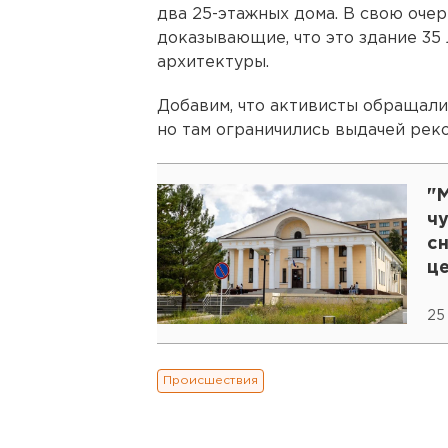
два 25-этажных дома. В свою оче
доказывающие, что это здание 35
архитектуры.
Добавим, что активисты обращали
но там ограничились выдачей рек
"
чу
с
ц
25
Происшествия