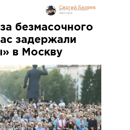
Сергей Беляев
-за безмасочного
час задержали
» в Москву