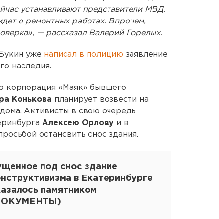
ейчас устанавливают представители МВД.
идет о ремонтных работах. Впрочем,
роверка», — рассказал Валерий Горелых.
 Букин уже
написал в полицию
заявление
го наследия.
что корпорация «Маяк» бывшего
ра Конькова
планирует возвести на
дома. Активисты в свою очередь
теринбурга
Алексею Орлову
и в
просьбой остановить снос здания.
ущенное под снос здание
онструктивизма в Екатеринбурге
казалось памятником
ДОКУМЕНТЫ)