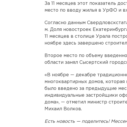
За 11 месяцев этот показатель дост
место по вводу жилья в УрФО и в
Согласно данным Свердловскстата 
м. Доля новостроек Екатеринбург
11 месяцев в столице Урала постро
ноябре здесь завершено строительс
Второе место по объему введенно
области занял Сысертский городс
«В ноябре — декабре традиционно
многоквартирных домов, которая м
было введено за предыдущие меся
индивидуальные застройщики офо
дома», — отметил министр строит
Михаил Волков.
Есть новость — поделитесь! Месс