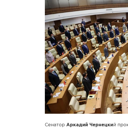
Сенатор
Аркадий Чернецки
й про