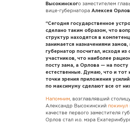
Высокинског
о заместителем глав
вице-губернатора
Алексея Орлов
“Сегодня государственное устро
сделано таким образом, что во
структур находятся в компетенци
занимается назначениями замов, 
губернатор посчитал, исходя из
участников, что наиболее рацио
посту зама, а Орлова — на посту
естественные. Думаю, что и тот
точки зрения приложения усилий
по максимуму сделают все от них
Напомним
, возглавлявший столиц
Александр Высокинский
покинул
качестве первого заместителя гу
Орлов стал и.о. мэра Екатеринбург