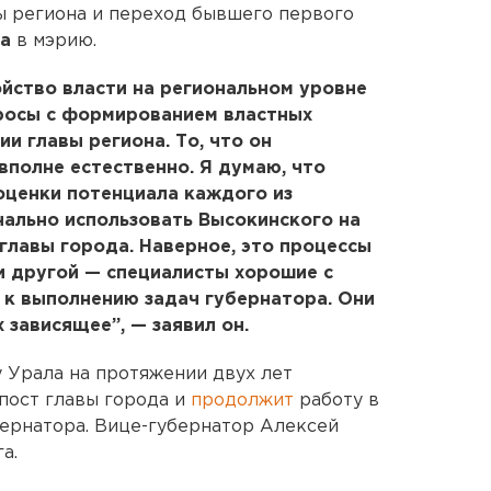
ы региона и переход бывшего первого
а
в мэрию.
йство власти на региональном уровне
просы с формированием властных
и главы региона. То, что он
вполне естественно. Я думаю, что
 оценки потенциала каждого из
нально использовать Высокинского на
 главы города. Наверное, это процессы
 и другой — специалисты хорошие с
 к выполнению задач губернатора. Они
 зависящее”, — заявил он.
у Урала на протяжении двух лет
пост главы города и
продолжит
работу в
бернатора. Вице-губернатор Алексей
а.