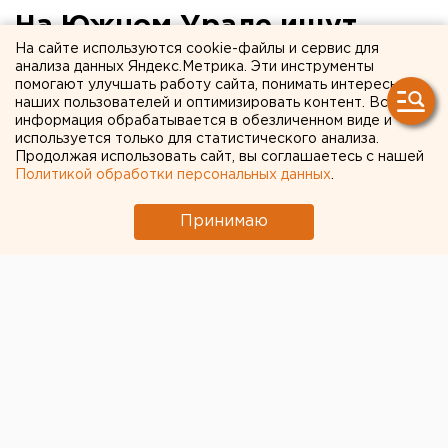
На Южном Урале ищут
На сайте используются cookie-файлы и сервис для
пропавшего 80-летнего
анализа данных Яндекс.Метрика. Эти инструменты
помогают улучшать работу сайта, понимать интересы
лыжника
наших пользователей и оптимизировать контент. Вся
информация обрабатывается в обезличенном виде и
используется только для статистического анализа.
Продолжая использовать сайт, вы соглашаетесь с нашей
Политикой обработки персональных данных
.
Принимаю
© Поисково-спасательная служба Челябинской области