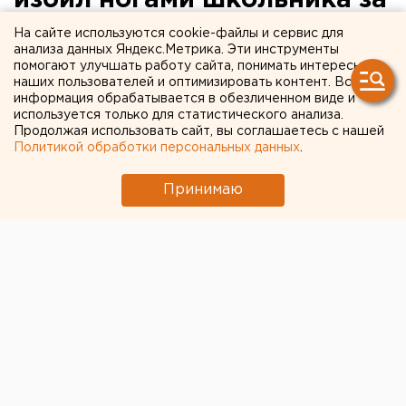
драку с его сыном
На сайте используются cookie-файлы и сервис для
анализа данных Яндекс.Метрика. Эти инструменты
помогают улучшать работу сайта, понимать интересы
наших пользователей и оптимизировать контент. Вся
информация обрабатывается в обезличенном виде и
используется только для статистического анализа.
Продолжая использовать сайт, вы соглашаетесь с нашей
Политикой обработки персональных данных
.
Принимаю
Следственные органы начали проверку об избиении
школьника на территории одной из школ в Нижнем