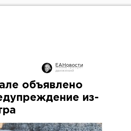
ЕАНовости
але объявлено
едупреждение из-
тра