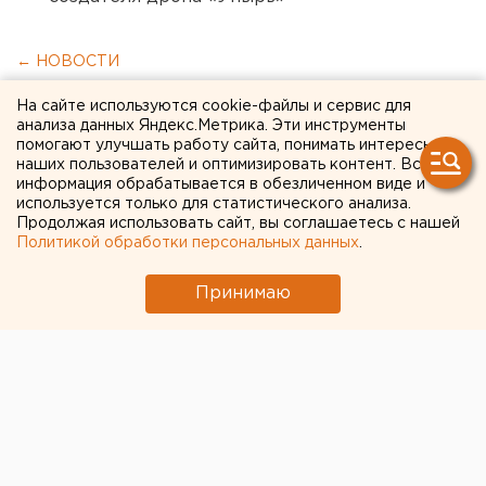
← НОВОСТИ
На сайте используются cookie-файлы и сервис для
31 МАЯ 2021 В 19:12
анализа данных Яндекс.Метрика. Эти инструменты
Сергей Беляев
помогают улучшать работу сайта, понимать интересы
наших пользователей и оптимизировать контент. Вся
информация обрабатывается в обезличенном виде и
Свердловский губернатор
используется только для статистического анализа.
Продолжая использовать сайт, вы соглашаетесь с нашей
разрешил провести
Политикой обработки персональных данных
.
Сабантуй
Принимаю