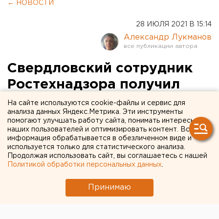
← НОВОСТИ
28 ИЮЛЯ 2021 В 15:14
Александр Лукманов
Свердловский сотрудник
Ростехнадзора получил
взятку размером 1,4
На сайте используются cookie-файлы и сервис для
анализа данных Яндекс.Метрика. Эти инструменты
миллиона рублей
помогают улучшать работу сайта, понимать интересы
наших пользователей и оптимизировать контент. Вся
информация обрабатывается в обезличенном виде и
используется только для статистического анализа.
Продолжая использовать сайт, вы соглашаетесь с нашей
Политикой обработки персональных данных
.
Принимаю