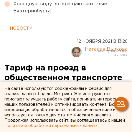
Холодную воду возвращают жителям
Екатеринбурга
← НОВОСТИ
12 НОЯБРЯ 2021 В 13:26
Наталия Вълкова
Тариф на проезд в
общественном транспорте
Оренбурга может вырасти
На сайте используются cookie-файлы и сервис для
анализа данных Яндекс.Метрика. Эти инструменты
помогают улучшать работу сайта, понимать интересы
О возможном росте платы за проезд в
наших пользователей и оптимизировать контент. Вся
общественном транспорте в Оренбурге 12
информация обрабатывается в обезличенном виде и
используется только для статистического анализа.
ноября заявила начальник управления
Продолжая использовать сайт, вы соглашаетесь с нашей
пассажирского транспорта города Оксана
Политикой обработки персональных данных
.
Малышева.