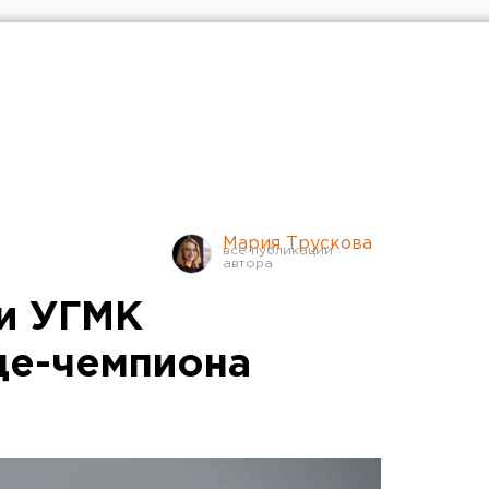
Мария Трускова
и УГМК
це-чемпиона