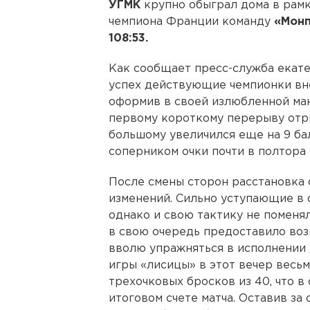
УГМК
крупно обыграл дома в рамк
чемпиона Франции команду
«Монп
108:53.
Как сообщает пресс-служба екате
успех действующие чемпионки вне
оформив в своей излюбленной мане
первому короткому перерыву отры
большому увеличился еще на 9 ба
соперником очки почти в полтора 
После смены сторон расстановка 
изменений. Сильно уступающие в с
однако и свою тактику не поменял
в свою очередь предоставило во
вволю упражняться в исполнении 
игры «лисицы» в этот вечер весьм
трехочковых бросков из 40, что в
итоговом счете матча. Оставив за