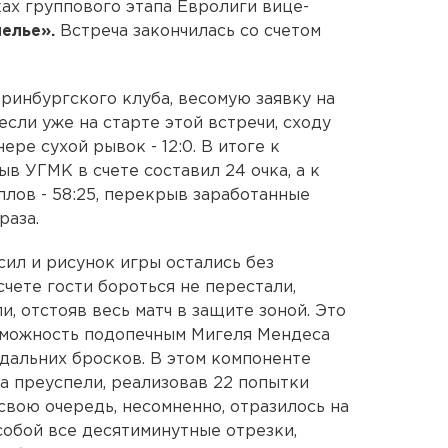
ах группового этапа Евролиги вице-
елье».
Встреча закончилась со счетом
ринбургского клуба, весомую заявку на
сли уже на старте этой встречи, сходу
ре сухой рывок - 12:0. В итоге к
в УГМК в счете составил 24 очка, а к
ллов - 58:25, перекрыв заработанные
раза.
сил и рисунок игры остались без
чете гости бороться не перестали,
и, отстояв весь матч в защите зоной. Это
зможность подопечным Мигеля Мендеса
дальних бросков. В этом компоненте
а преуспели, реализовав 22 попытки
 свою очередь, несомненно, отразилось на
 собой все десятиминутные отрезки,