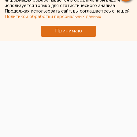
заявок на обучение
информация обрабатывается в обезличенном виде и
используется только для статистического анализа.
Продолжая использовать сайт, вы соглашаетесь с нашей
Политикой обработки персональных данных
.
Принимаю
© Пресс-служба УГМК
Инженерная школа УГМК
завершает прием заявок
на обучение. У желающих освоить новые знания с
лучшими преподавателями России осталось совсем