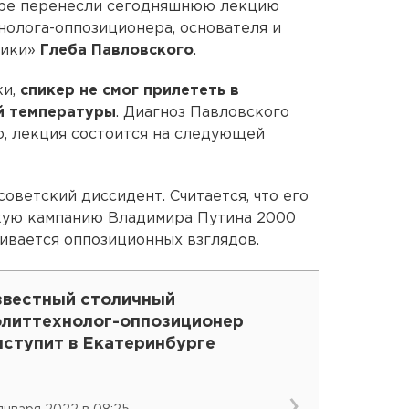
тре перенесли сегодняшнюю лекцию
нолога-оппозиционера, основателя и
тики»
Глеба Павловского
.
ки,
спикер не смог прилететь в
ой температуры
. Диагноз Павловского
о, лекция состоится на следующей
оветский диссидент. Считается, что его
кую кампанию Владимира Путина 2000
ивается оппозиционных взглядов.
звестный столичный
олиттехнолог-оппозиционер
ыступит в Екатеринбурге