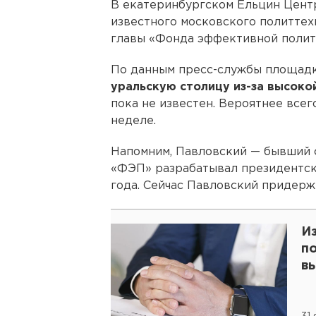
В екатеринбургском Ельцин Цен
известного московского политтех
главы «Фонда эффективной поли
По данным пресс-службы площад
уральскую столицу из-за высок
пока не известен. Вероятнее всег
неделе.
Напомним, Павловский — бывший с
«ФЭП» разрабатывал президентс
года. Сейчас Павловский придерж
И
п
в