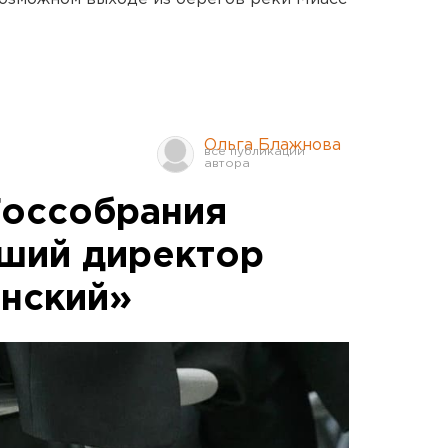
Ольга Блажнова
Госсобрания
ший директор
нский»