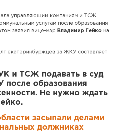
вала управляющим компаниям и ТСЖ
коммунальным услугам после образования
этом заявил вице-мэр
Владимир Гейко
на
олг екатеринбуржцев за ЖКУ составляет
К и ТСЖ подавать в суд
У после образования
енности. Не нужно ждать
Гейко.
бласти засыпали делами
унальных должниках