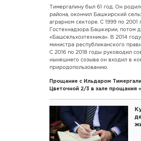
Тимергалину был 61 год. Он роди
района, окончил Башкирский сель
аграрном секторе. С 1999 по 2001
Гостехнадзора Башкирии, потом д
«Башсельхозтехника». В 2014 год
министра республиканского прави
С 2016 по 2018 годы руководил с
нынешнего созыва он входил в ко
природопользованию.
Прощание с Ильдаром Тимергалин
Цветочной 2/3 в зале прощания «
К
д
ж