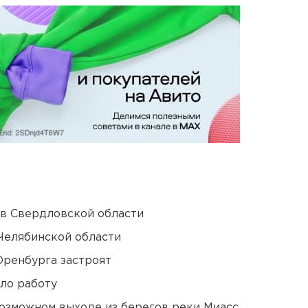
 в Свердловской области
Челябинской области
Оренбурга застроят
ло работу
озможном выходе из берегов реки Миасс