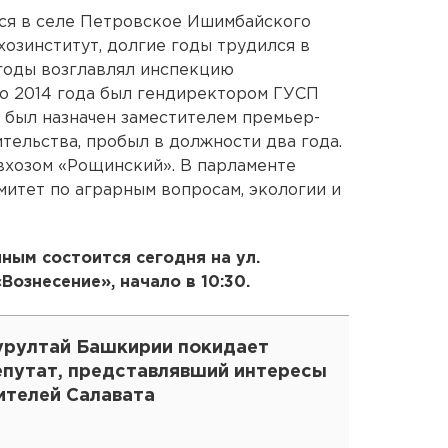
лся в селе Петровское Ишимбайского
хозинститут, долгие годы трудился в
 годы возглавлял инспекцию
о 2014 года был гендиректором ГУСП
у был назначен заместителем премьер-
тельства, пробыл в должности два года.
овхозом «Рощинский». В парламенте
митет по аграрным вопросам, экологии и
ым состоится сегодня на ул.
Вознесение», начало в 10:30.
урултай Башкирии покидает
епутат, представлявший интересы
ителей Салавата