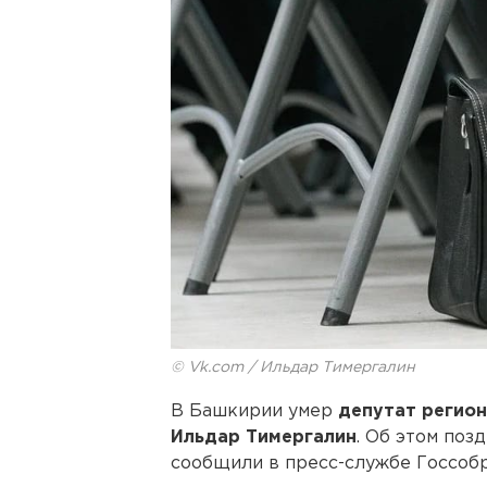
© Vk.com / Ильдар Тимергалин
В Башкирии умер
депутат региона
Ильдар Тимергалин
. Об этом поз
сообщили в пресс-службе Госсобр