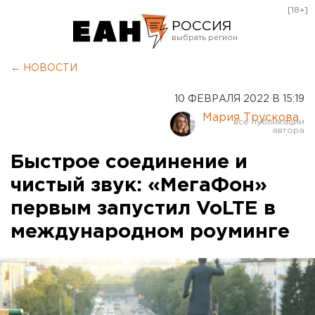
[18+]
РОССИЯ
Екатеринбург
← НОВОСТИ
Челябинск
10 ФЕВРАЛЯ 2022 В 15:19
Курган
Мария Трускова
Оренбург
Быстрое соединение и
чистый звук: «МегаФон»
первым запустил VoLTE в
международном роуминге