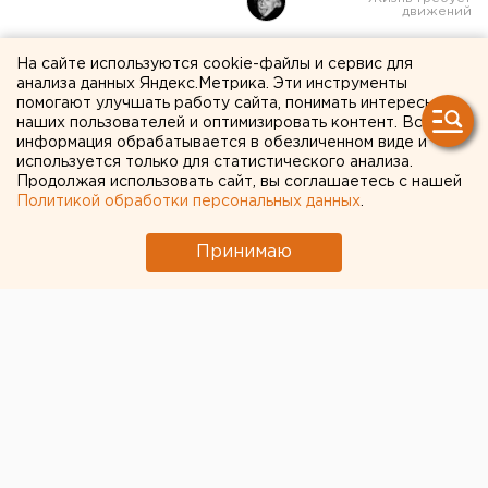
"С такими детьми так и
На сайте используются cookie-файлы и сервис для
анализа данных Яндекс.Метрика. Эти инструменты
нужно": дефектолог
помогают улучшать работу сайта, понимать интересы
наших пользователей и оптимизировать контент. Вся
челябинского медцентра
информация обрабатывается в обезличенном виде и
используется только для статистического анализа.
кусает и бьет маленьких
Продолжая использовать сайт, вы соглашаетесь с нашей
пациентов
Политикой обработки персональных данных
.
Принимаю