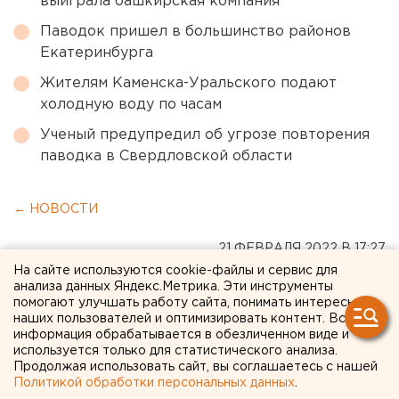
выиграла башкирская компания
Паводок пришел в большинство районов
Екатеринбурга
Жителям Каменска-Уральского подают
холодную воду по часам
Ученый предупредил об угрозе повторения
паводка в Свердловской области
← НОВОСТИ
21 ФЕВРАЛЯ 2022 В 17:27
На сайте используются cookie-файлы и сервис для
Ольга Блажнова
анализа данных Яндекс.Метрика. Эти инструменты
помогают улучшать работу сайта, понимать интересы
наших пользователей и оптимизировать контент. Вся
Подрядчика для
информация обрабатывается в обезличенном виде и
используется только для статистического анализа.
реконструкции театра
Продолжая использовать сайт, вы соглашаетесь с нашей
кукол в Уфе намерены
Политикой обработки персональных данных
.