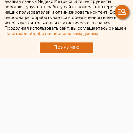
анализа данных Яндекс.Метрика. Эти инструменты
33,5 млн рублей за
помогают улучшать работу сайта, понимать интересы
наших пользователей и оптимизировать контент. Вся
реконструкцию
информация обрабатывается в обезличенном виде и
используется только для статистического анализа.
спорткомплекса
Продолжая использовать сайт, вы соглашаетесь с нашей
Политикой обработки персональных данных
.
«Калининец» готовы
заплатить
Принимаю
екатеринбургские власти