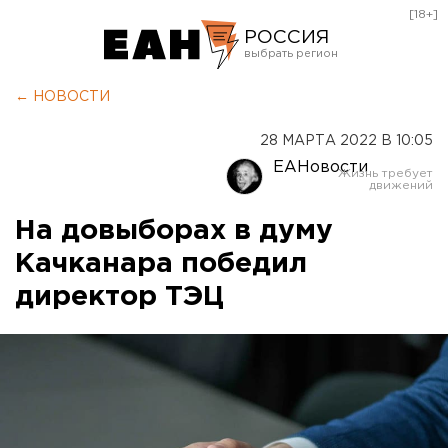
[18+]
РОССИЯ
Екатеринбург
← НОВОСТИ
Челябинск
28 МАРТА 2022 В 10:05
Курган
ЕАНовости
Оренбург
На довыборах в думу
Качканара победил
директор ТЭЦ