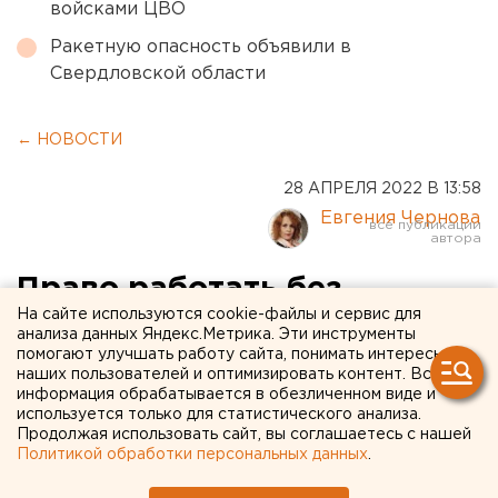
войсками ЦВО
Ракетную опасность объявили в
Свердловской области
← НОВОСТИ
28 АПРЕЛЯ 2022 В 13:58
Евгения Чернова
Право работать без
На сайте используются cookie-файлы и сервис для
прививки от COVID-19
анализа данных Яндекс.Метрика. Эти инструменты
помогают улучшать работу сайта, понимать интересы
сотрудница больницы из
наших пользователей и оптимизировать контент. Вся
Оренбуржья отстояла в
информация обрабатывается в обезличенном виде и
используется только для статистического анализа.
суде
Продолжая использовать сайт, вы соглашаетесь с нашей
Политикой обработки персональных данных
.
Ее работа не связана с высоким риском