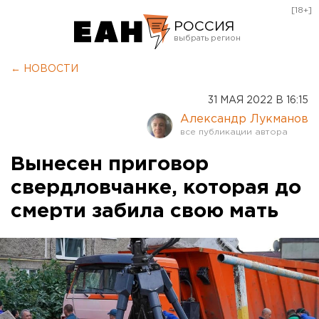
[18+]
РОССИЯ
Екатеринбург
← НОВОСТИ
Челябинск
31 МАЯ 2022 В 16:15
Курган
Александр Лукманов
Оренбург
Вынесен приговор
свердловчанке, которая до
смерти забила свою мать