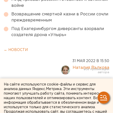
войне
Возвращение смертной казни в России сочли
преждевременным
Под Екатеринбургом диверсанты взорвали
создателя дрона «Упырь»
← НОВОСТИ
31 МАЯ 2022 В 15:50
Наталия Вълкова
В День защиты детей в
На сайте используются cookie-файлы и сервис для
анализа данных Яндекс.Метрика. Эти инструменты
Оренбурге откроется сезон
помогают улучшать работу сайта, понимать интересы
наших пользователей и оптимизировать контент. Вся
на детской железной
информация обрабатывается в обезличенном виде и
дороге
используется только для статистического анализа.
Продолжая использовать сайт, вы соглашаетесь с нашей