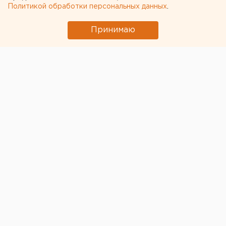
Политикой обработки персональных данных
.
Принимаю
В Оренбурге 1 июня
откроет свой 69-й сезон
детская железная дорога
. Первый рейс состоится
в 09:54 по местному времени от станции
«Комсомольская» рядом с набережной Урала.