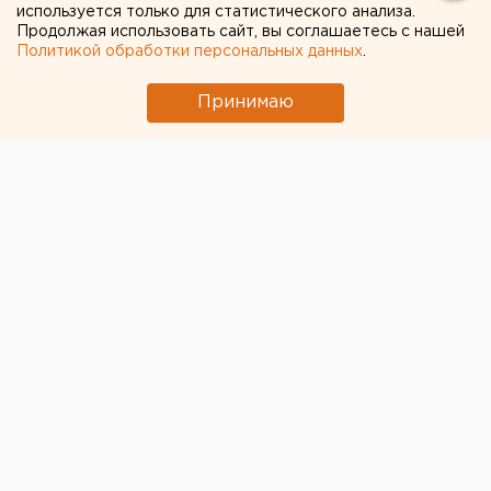
используется только для статистического анализа.
Продолжая использовать сайт, вы соглашаетесь с нашей
Политикой обработки персональных данных
.
Принимаю
© Алексей Колчин для ЕАН
Трудовые династии – гордость и ценность для
любого предприятия, свидетельство его
надежности и стабильности. На екатеринбургском
Заводе керамических изделий
многие работают