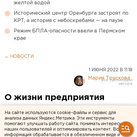
желтой водой
Исторический центр Оренбурга застроят по
КРТ, а история с небоскребами — на паузе
Режим БПЛА-опасности ввели в Пермском
крае
← НОВОСТИ
1 ИЮНЯ 2022 В 11:18
Мария Трускова
О жизни предприятия
знали с пеленок: почему
На сайте используются cookie-файлы и сервис для
молодежь выбирает работу
анализа данных Яндекс.Метрика. Эти инструменты
помогают улучшать работу сайта, понимать интересы
на заводе
наших пользователей и оптимизировать контент. Вся
информация обрабатывается в обезличенном виде и