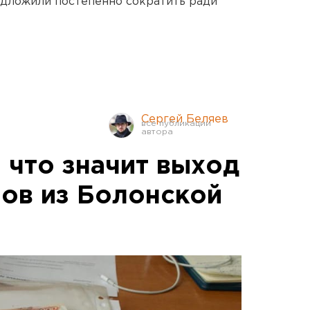
едложили постепенно сократить ради
Сергей Беляев
: что значит выход
зов из Болонской