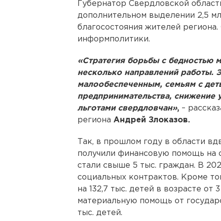
Губернатор Свердловской облас
дополнительном выделении 2,5 м
благосостояния жителей региона.
информполитики.
«Стратегия борьбы с бедностью м
несколько направлений работы. 
малообеспеченным, семьям с дет
предпринимательства, снижение 
льготами свердловчан»
,
– расска
региона
Андрей Злоказов.
Так, в прошлом году в области в
получили финансовую помощь на о
стали свыше 5 тыс. граждан. В 20
социальных контрактов. Кроме тог
на 132,7 тыс. детей в возрасте от 
материальную помощь от государс
тыс. детей.