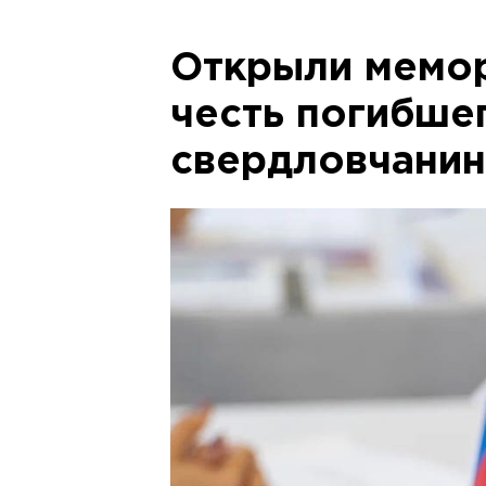
Открыли мемор
честь погибше
свердловчани