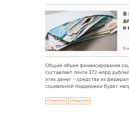
В
д
и 
9 
Общий объем финансирования соц
составляет почти 372 млрд рубле
этих денег – средства из федерал
социальной поддержки будет напр
Политика
Общество