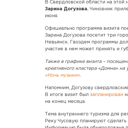
В Свердловской области на этой 
Зарина Догузова.
Чиновник прилет
июня.
Официально программа визита пок
Зарина Догузова посетит три горо
Невьянск. Гвоздем программы дол
участие в нем может принять и г
Также в графике визита – посещен
креативного кластера «Домна» на 
«Ночь музыки»
.
Напомним, Догузову свердловски
В итоге визит был
запланирован
н
на конец месяца.
Тема внутреннего туризма для ре
Реку Чусовую планируют сделать 
Информация была обнародована по