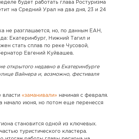
неделе будет работать глава Ростуризма
ит на Средний Урал на два дня, 23 и 24
а не разглашается, но, по данным ЕАН,
да: Екатеринбург, Нижний Тагил и
жен стать сплав по реке Чусовой,
убернатор Евгений Куйвашев.
ие открытого недавно в Екатеринбурге
улице Вайнера и, возможно, фестиваля
е власти
«заманивали»
начиная с февраля.
а начало июня, но потом еще перенесся
гиона становится одной из ключевых.
частью туристического кластера.
 итогам работы главы региона на