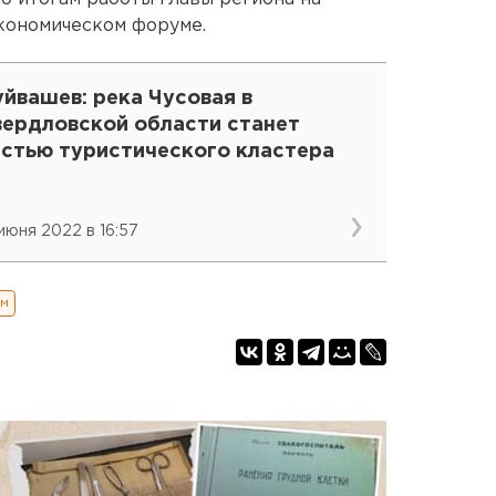
кономическом форуме.
йвашев: река Чусовая в
вердловской области станет
астью туристического кластера
 июня 2022 в 16:57
зм