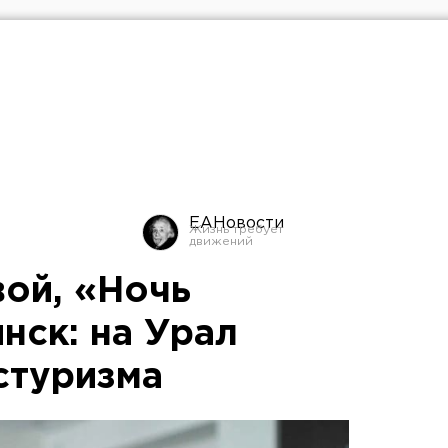
ЕАНовости
вой, «Ночь
нск: на Урал
стуризма