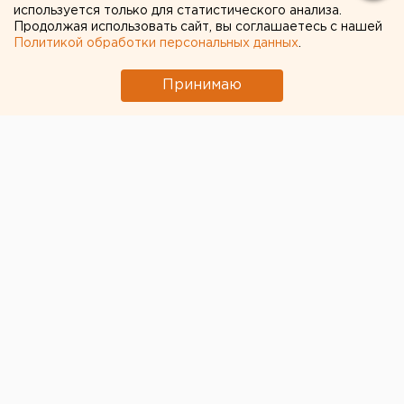
создателя дрона «Упырь»
используется только для статистического анализа.
Продолжая использовать сайт, вы соглашаетесь с нашей
Возвращение смертной казни в России сочли
Политикой обработки персональных данных
.
преждевременным
Принимаю
← НОВОСТИ
22 ИЮНЯ 2022 В 09:40
Екатерина Землянская
Почти все супермаркеты
«Елисей» закрылись в
Екатеринбурге