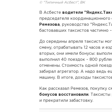
© "Типичный Асбест", ВК
В Асбесте
водители "Яндекс.Так
председателя координационного
Ремезова
, руководство "Яндекс.
бастовавших таксистов частично 
До середины апреля таксисты могл
смену, отрабатывать 12 часов и е
вторых, они имели бонусы: выполн
выполнил 40 поездок – 800 рублей
отменены. Стоимость одной поездк
забирал агрегатор. А надо ведь 
машину. В итоге, доходы таксисто
Как рассказал Ремезов, покупку с
бонусов восстановили
. Таксисты
и прекратили забастовку.