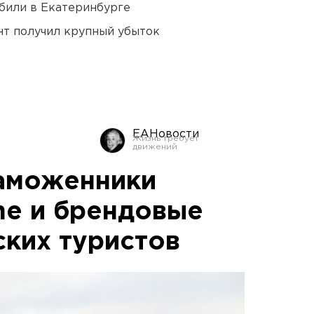
били в Екатеринбурге
нт получил крупный убыток
ЕАНовости
аможенники
ne и брендовые
ских туристов