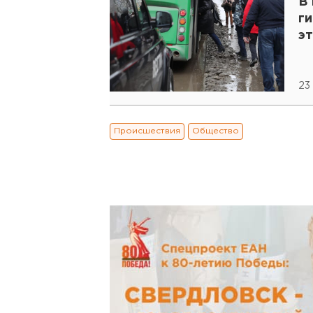
В
г
э
23
Происшествия
Общество