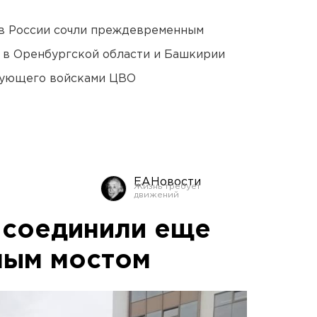
в России сочли преждевременным
а в Оренбургской области и Башкирии
дующего войсками ЦВО
ЕАНовости
 соединили еще
ным мостом