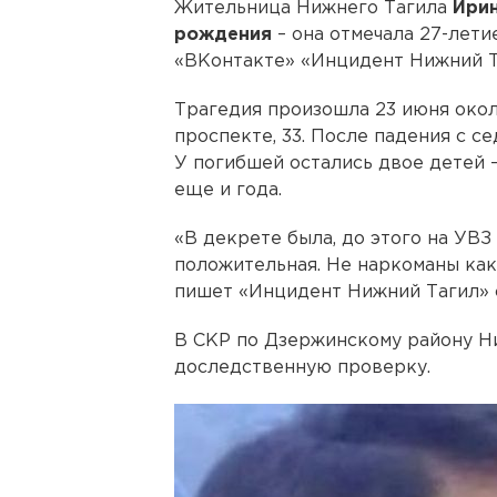
Жительница Нижнего Тагила
Ирин
рождения
– она отмечала 27-лети
«ВКонтакте» «Инцидент Нижний Т
Трагедия произошла 23 июня окол
проспекте, 33. После падения с с
У погибшей остались двое детей –
еще и года.
«В декрете была, до этого на УВЗ 
положительная. Не наркоманы каки
пишет «Инцидент Нижний Тагил» с
В СКР по Дзержинскому району Н
доследственную проверку.