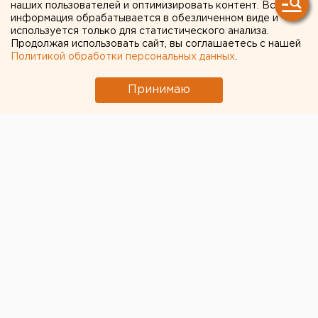
наших пользователей и оптимизировать контент. Вся
информация обрабатывается в обезличенном виде и
используется только для статистического анализа.
Продолжая использовать сайт, вы соглашаетесь с нашей
Политикой обработки персональных данных
.
ЧИТАЙТЕ ТАКЖЕ:
Принимаю
Чем опасны ракеты «Фламинго», которыми
Украина атаковала тыловые регионы РФ
Ракетная опасность угрожает Челябинской
области
Участок с челябинским элеватором выставят
на аукцион по КРТ в этом году
Численность человечества предложили
постепенно сократить ради планеты
В Оренбурге продлили арест «смотрителю»
кладбищ