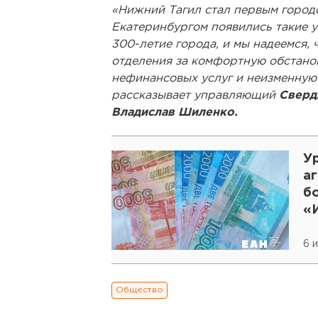
«Нижний Тагил стал первым городо
Екатеринбургом появились такие 
300-летие города, и мы надеемся,
отделения за комфортную обстано
нефинансовых услуг и неизменную
рассказывает управляющий
Сверд
Владислав Шиленко.
У
а
б
«
6 
Общество