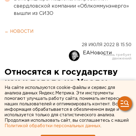
свердловской компании «Облкоммунэнерго»
вышли из СИЗО
← НОВОСТИ
28 ИЮЛЯ 2022 В 15:50
ЕАНовости
Относятся к государству
как к погоде на Урале:
На сайте используются cookie-файлы и сервис для
глава «Социума» - о
анализа данных Яндекс.Метрика. Эти инструменты
помогают улучшать работу сайта, понимать интересы
сюрпризах последних
наших пользователей и оптимизировать контент. Вся
информация обрабатывается в обезличенном виде и
соцопросов россиян
используется только для статистического анализа.
Продолжая использовать сайт, вы соглашаетесь с нашей
Политикой обработки персональных данных
.