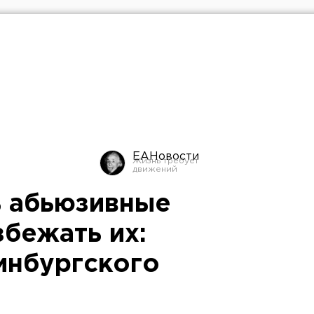
ЕАНовости
ь абьюзивные
збежать их:
инбургского