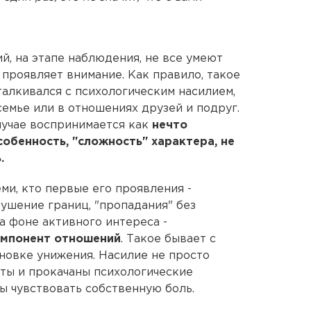
й, на этапе наблюдения, не все умеют
о проявляет внимание. Как правило, такое
сталкивался с психологическим насилием,
емье или в отношениях друзей и подруг.
лучае воспринимается как
нечто
собенность, "сложность" характера, не
.
ми, кто первые его проявления -
рушение границ, "пропадания" без
а фоне активного интереса -
омпонент отношений
. Такое бывает с
новке унижения. Насилие не просто
иты и прокачаны психологические
ы чувствовать собственную боль.