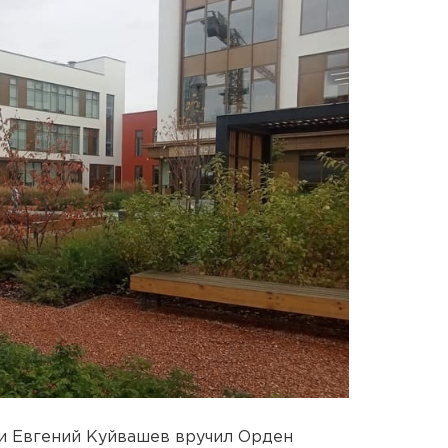
и Евгений Куйвашев вручил Орден