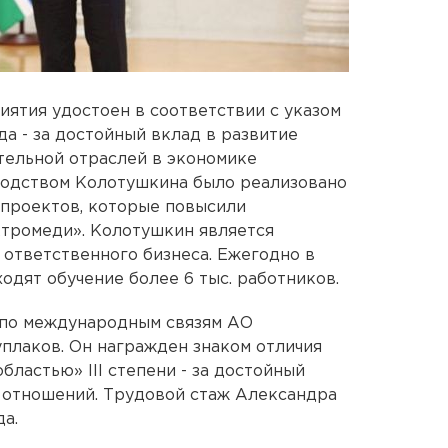
ятия удостоен в соответствии с указом
а - за достойный вклад в развитие
тельной отраслей в экономике
водством Колотушкина было реализовано
 проектов, которые повысили
тромеди». Колотушкин является
ответственного бизнеса. Ежегодно в
одят обучение более 6 тыс. работников.
 по международным связям АО
плаков. Он награжден знаком отличия
бластью» III степени - за достойный
 отношений. Трудовой стаж Александра
да.