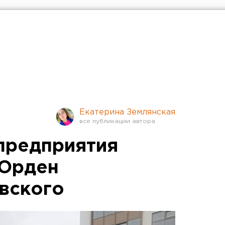
Екатерина Землянская
предприятия
 Орден
вского